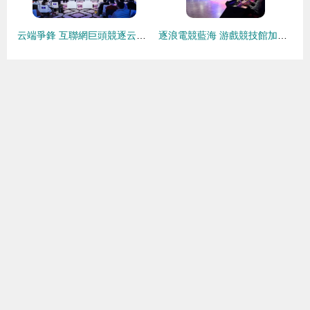
云端爭鋒 互聯網巨頭競逐云游戲藍海，盛趣游戲如何以內容撬動渠道新格局
逐浪電競藍海 游戲競技館加盟全攻略與互聯網服務運營指南