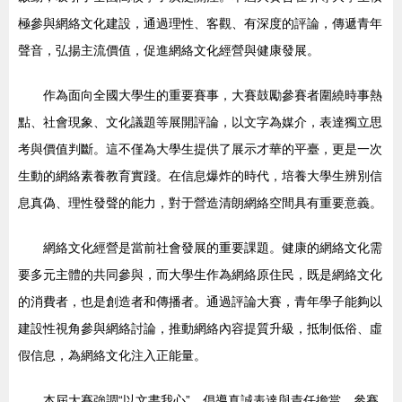
極參與網絡文化建設，通過理性、客觀、有深度的評論，傳遞青年
聲音，弘揚主流價值，促進網絡文化經營與健康發展。
作為面向全國大學生的重要賽事，大賽鼓勵參賽者圍繞時事熱
點、社會現象、文化議題等展開評論，以文字為媒介，表達獨立思
考與價值判斷。這不僅為大學生提供了展示才華的平臺，更是一次
生動的網絡素養教育實踐。在信息爆炸的時代，培養大學生辨別信
息真偽、理性發聲的能力，對于營造清朗網絡空間具有重要意義。
網絡文化經營是當前社會發展的重要課題。健康的網絡文化需
要多元主體的共同參與，而大學生作為網絡原住民，既是網絡文化
的消費者，也是創造者和傳播者。通過評論大賽，青年學子能夠以
建設性視角參與網絡討論，推動網絡內容提質升級，抵制低俗、虛
假信息，為網絡文化注入正能量。
本屆大賽強調“以文書我心”，倡導真誠表達與責任擔當。參賽