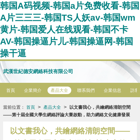
韩国A码视频-韩国a片免费收看-韩国
A片三三三-韩国TS人妖av-韩国wm
黄片-韩国爱人在线观看-韩国不卡
AV-韩国操逼片儿-韩国操逼网-韩国
操干逼
武漢世紀德安網絡科技有限公司
首頁
企業簡介
產品大全
聯系我們
企業信息
訪客
>
>
當前位置：
首頁
產品大全
以文書我心，共繪網絡清朗空間
——第十屆全國大學生網絡評論大賽啟動，助力網絡文化健康發展
以文書我心，共繪網絡清朗空間——